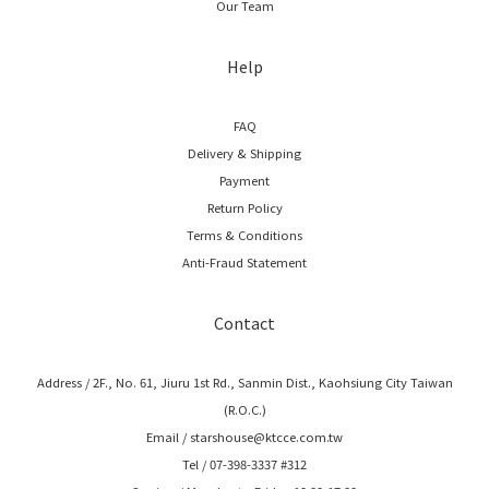
Our Team
Help
FAQ
Delivery & Shipping
Payment
Return Policy
Terms & Conditions
Anti-Fraud Statement
Contact
Address / 2F., No. 61, Jiuru 1st Rd., Sanmin Dist., Kaohsiung City Taiwan
(R.O.C.)
Email / starshouse@ktcce.com.tw
Tel / 07-398-3337 #312