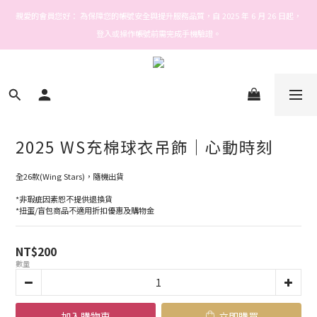
Welcome! Stars house
親愛的會員您好： 為保障您的帳號安全與提升服務品質，自 2025 年 6 月 26 日起，
登入或操作帳號前需完成手機驗證。
Welcome! Stars house
2025 WS充棉球衣吊飾｜心動時刻
全26款(Wing Stars)，隨機出貨
*非瑕疵因素恕不提供退換貨
*扭蛋/盲包商品不適用折扣優惠及購物金
NT$200
數量
加入購物車
立即購買