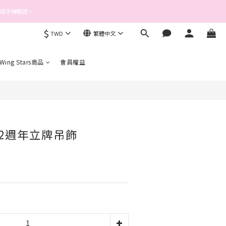
完成手機驗證。
$
TWD
繁體中文
立即購買
 Wing Stars商品
會員權益
軍2週年立牌吊飾