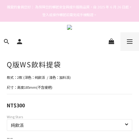
Welcome! Stars house
親愛的會員您好： 為保障您的帳號安全與提升服務品質，自 2025 年 6 月 26 日起，
登入或操作帳號前需完成手機驗證。
Welcome! Stars house
Q版WS飲料提袋
款式：2款 (深色：純飲派  / 淺色：加料派)
尺寸：高度185mm(不含提把)
NT$300
Wing Stars