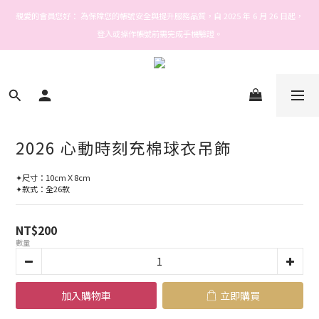
Welcome! Stars house
親愛的會員您好： 為保障您的帳號安全與提升服務品質，自 2025 年 6 月 26 日起，
登入或操作帳號前需完成手機驗證。
Welcome! Stars house
2026 心動時刻充棉球衣吊飾
✦尺寸：10cmＸ8cm
✦款式：全26款
NT$200
數量
加入購物車
立即購買