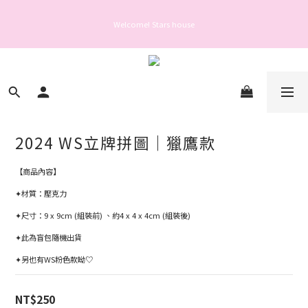
Welcome! Stars house
Welcome! Stars house
親愛的會員您好： 為保障您的帳號安全與提升服務品質，自 2025 年 6 月 26 日起，
登入或操作帳號前需完成手機驗證。
Welcome! Stars house
2024 WS立牌拼圖｜獵鷹款
【商品內容】
✦材質：壓克力
✦尺寸：9 x 9cm (組裝前) 、約4 x 4 x 4cm (組裝後)
✦此為盲包隨機出貨
✦另也有WS粉色款呦♡
NT$250