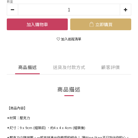
數量
加入購物車
立即購買
加入追蹤清單
商品描述
送貨及付款方式
顧客評價
商品描述
【商品內容】
✦材質：壓克力
✦尺寸：9 x 9cm (組裝前) 、約4 x 4 x 4cm (組裝後)
✦壓克力立牌拼圖，一起來拼湊出你最愛的組合！ 讓Wing Stars不只攻佔你的心，