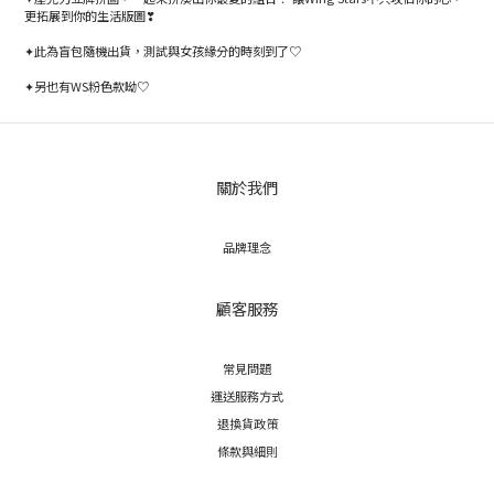
更拓展到你的生活版圖❣
✦此為盲包隨機出貨，測試與女孩緣分的時刻到了♡
✦另也有WS粉色款呦♡
關於我們
品牌理念
顧客服務
常見問題
運送服務方式
退換貨政策
條款與細則