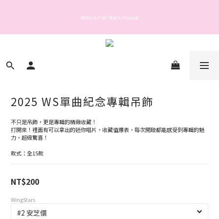
Welcome! Stars house
Welcome! Stars house
親愛的會員您好： 為保障您的帳號安全與提升服務品質，自 2025 年 6 月 26 日起，
登入或操作帳號前需完成手機驗證。
Welcome! Stars house
2025 WS單曲紀念專輯吊飾
不只是吊飾，更是專輯的精緻收藏！
打開來！裡面有可以拿出的迷你唱片，收藏值爆表，每次開啟都能感受到專輯的魅
力，超級驚喜！
款式：全15款
NT$200
WingStars