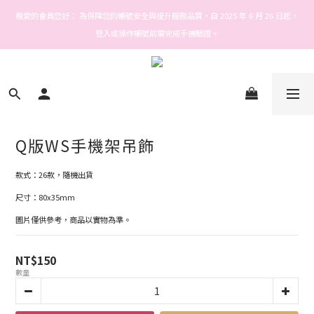
Welcome! Stars house
親愛的會員您好： 為保障您的帳號安全與提升服務品質，自 2025 年 6 月 26 日起，
登入或操作帳號前需完成手機驗證。
Welcome! Stars house
Q版WS手機架吊飾
款式：26款，隨機出貨
尺寸：80x35mm
圖片僅供參考，商品以實物為準。
NT$150
數量