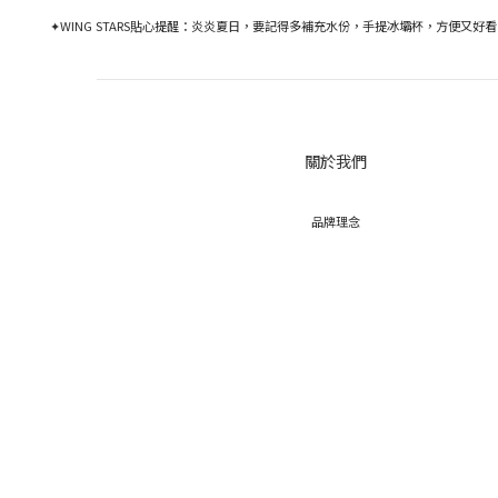
✦WING STARS貼心提醒：炎炎夏日，要記得多補充水份，手提冰壩杯，方便又好看
關於我們
品牌理念