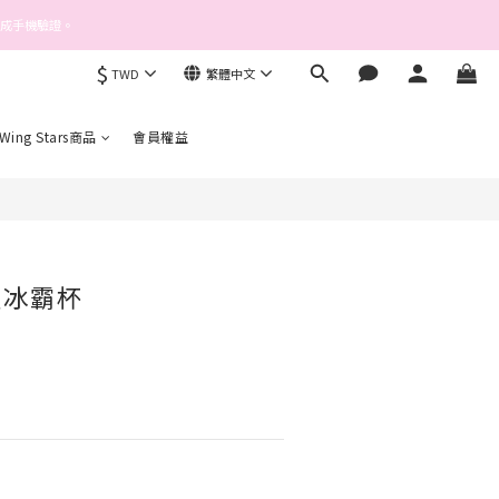
完成手機驗證。
$
TWD
繁體中文
立即購買
 Wing Stars商品
會員權益
手提冰霸杯