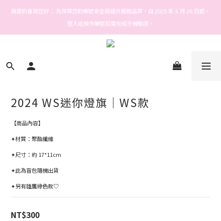
Welcome! Stars house
親愛的會員您好： 為保障您的帳號安全與提升服務品質，自 2025 年 6 月 26 日起，
登入或操作帳號前需完成手機驗證。
Welcome! Stars house
2024 WS迷你燈旗｜WS款
【商品內容】
✦材質：聚酯纖維
✦尺寸：約 17*11cm
✦此為盲包隨機出貨
✦另有雄鷹綠色款♡
NT$300