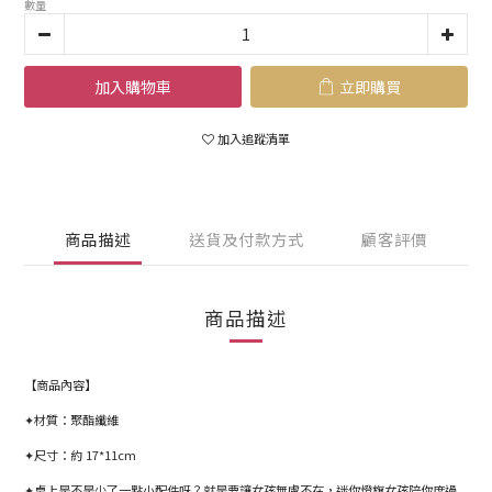
數量
加入購物車
立即購買
加入追蹤清單
商品描述
送貨及付款方式
顧客評價
商品描述
【商品內容】
✦材質：聚酯纖維
✦尺寸：約 17*11cm
✦桌上是不是少了一點小配件呀？就是要讓女孩無處不在，迷你燈旗女孩陪你度過