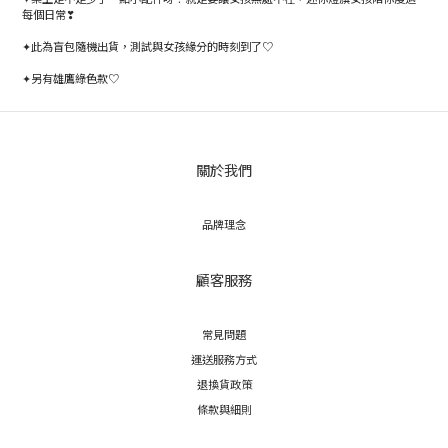
每個日常❣
✦此為盲包隨機出貨，測試與女孩緣分的時刻到了♡
✦另有雄鷹綠色款♡
關於我們
品牌理念
顧客服務
常見問題
運送服務方式
退換貨政策
條款與細則