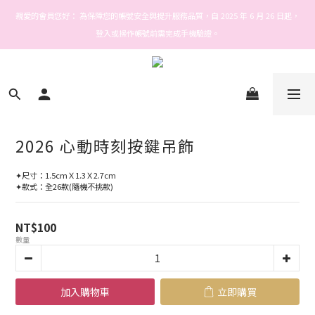
Welcome! Stars house
親愛的會員您好： 為保障您的帳號安全與提升服務品質，自 2025 年 6 月 26 日起，
登入或操作帳號前需完成手機驗證。
Welcome! Stars house
2026 心動時刻按鍵吊飾
✦尺寸：1.5cmＸ1.3Ｘ2.7cm
✦款式：全26款(隨機不挑款)
NT$100
數量
加入購物車
立即購買