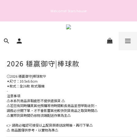
Welcome! Stars house
Welcome! Stars house
親愛的會員您好： 為保障您的帳號安全與提升服務品質，自 2025 年 6 月 26 日起，
登入或操作帳號前需完成手機驗證。
Welcome! Stars house
2026 穩贏御守|棒球款
⚾️2026 穩贏御守|棒球款💚
✦尺寸：10.5x6.6cm
✦款式：全26款 款式隨機
-
注意事項
⚠️本系列商品非瑕疵恕不提供退換貨 ⚠️
⚠️若您有同時購買其他預購等待時間較長商品並想早點收到，
請務必分開下單，才不會影響其他較快到貨商品之取貨時間⚠️
⚠️實際到貨時間仍依物流端配送作業為主⚠️
👉 請務必確認可接受以上配貨與寄送說明後，再行下單⚠️
⚠️ 商品圖僅供參考，以實物為準⚠️