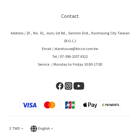
Contact
Address / 2F., No. 61, Jiuru 1st Rd., Sanmin Dist., Kaohsiung City Taiwan
(R.O.C.)
Email / starshouse@ktcce.com.tw
Tel / 07-398-3337 #312
Service / Monday to Friday 10:00-17:00
$
TWD
English