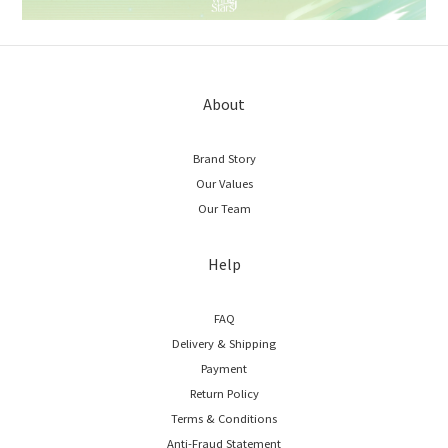
About
Brand Story
Our Values
Our Team
Help
FAQ
Delivery & Shipping
Payment
Return Policy
Terms & Conditions
Anti-Fraud Statement