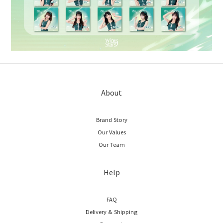
About
Brand Story
Our Values
Our Team
Help
FAQ
Delivery & Shipping