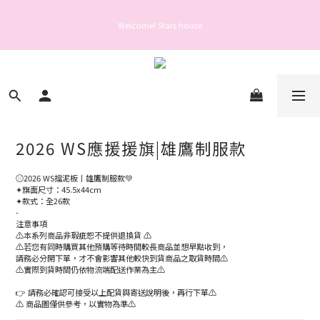
Welcome! Stars house
Welcome! Stars house
親愛的會員您好： 為保障您的帳號安全與提升服務品質，自 2025 年 6 月 26 日起，
登入或操作帳號前需完成手機驗證。
Welcome! Stars house
2026 WS應援援旗|雄鷹制服款
⚾️2026 WS擋泥板丨雄鷹制服款💚
✦旗面尺寸：45.5x44cm
✦款式：全26款
-
注意事項
⚠️本系列商品非瑕疵恕不提供退換貨 ⚠️
⚠️若您有同時購買其他預購等待時間較長商品並想早點收到，
請務必分開下單，才不會影響其他較快到貨商品之取貨時間⚠️
⚠️實際到貨時間仍依物流端配送作業為主⚠️
👉 請務必確認可接受以上配貨與寄送說明後，再行下單⚠️
⚠️ 商品圖僅供參考，以實物為準⚠️