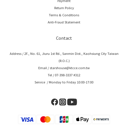
Payment
Return Policy
Terms & Conditions
Anti-Fraud Statement
Contact
Address / 2F., No. 61, Jiuru 1st Rd., Sanmin Dist., Kaohsiung City Taiwan
(R.O.C.)
Email / starshouse@ktcce.com.tw
Tel / 07-398-3337 #312
Service / Monday to Friday 10:00-17:00