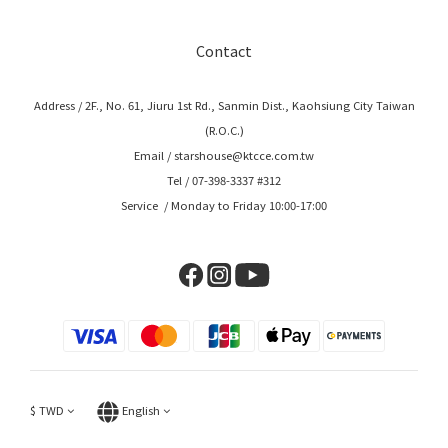
Contact
Address / 2F., No. 61, Jiuru 1st Rd., Sanmin Dist., Kaohsiung City Taiwan
(R.O.C.)
Email / starshouse@ktcce.com.tw
Tel / 07-398-3337 #312
Service / Monday to Friday 10:00-17:00
$
TWD
English