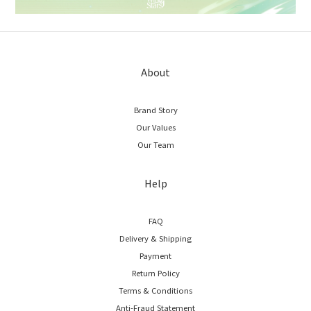
About
Brand Story
Our Values
Our Team
Help
FAQ
Delivery & Shipping
Payment
Return Policy
Terms & Conditions
Anti-Fraud Statement