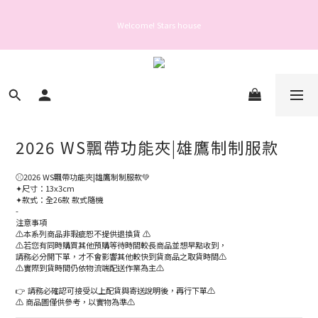
Welcome! Stars house
Welcome! Stars house
親愛的會員您好： 為保障您的帳號安全與提升服務品質，自 2025 年 6 月 26 日起，
登入或操作帳號前需完成手機驗證。
Welcome! Stars house
2026 WS飄帶功能夾|雄鷹制制服款
⚾️2026 WS飄帶功能夾|雄鷹制制服款💚
✦尺寸：13x3cm
✦款式：全26款 款式隨機
-
注意事項
⚠️本系列商品非瑕疵恕不提供退換貨 ⚠️
⚠️若您有同時購買其他預購等待時間較長商品並想早點收到，
請務必分開下單，才不會影響其他較快到貨商品之取貨時間⚠️
⚠️實際到貨時間仍依物流端配送作業為主⚠️
👉 請務必確認可接受以上配貨與寄送說明後，再行下單⚠️
⚠️ 商品圖僅供參考，以實物為準⚠️