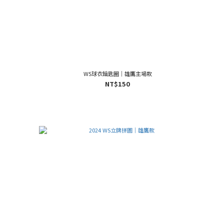
WS球衣鑰匙圈｜雄鷹主場款
NT$150