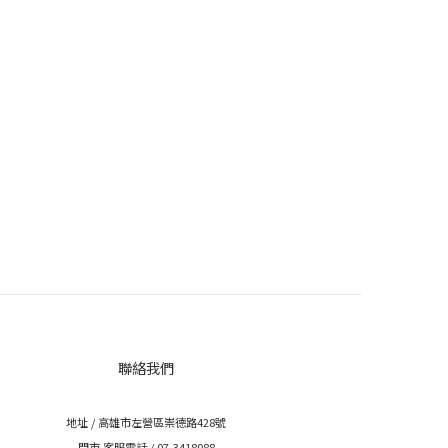
聯絡我們
地址 / 高雄市左營區崇德路428號
門市.客服電話 / 07-3418088