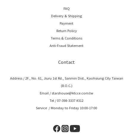
FAQ
Delivery & Shipping
Payment
Return Policy
Terms & Conditions
Anti-Fraud Statement
Contact
Address / 2F., No. 61, Jiuru 1st Rd., Sanmin Dist., Kaohsiung City Taiwan
(R.O.C.)
Email / starshouse@ktcce.com.tw
Tel / 07-398-3337 #312
Service / Monday to Friday 10:00-17:00